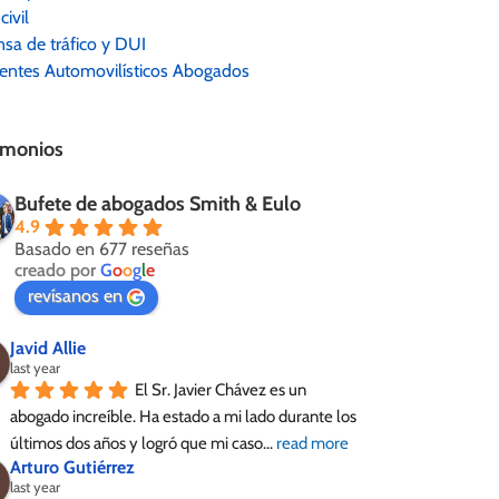
civil
sa de tráfico y DUI
entes Automovilísticos Abogados
imonios
Bufete de abogados Smith & Eulo
4.9
Basado en 677 reseñas
creado por
G
o
o
g
l
e
revísanos en
Javid Allie
last year
El Sr. Javier Chávez es un 
abogado increíble. Ha estado a mi lado durante los 
últimos dos años y logró que mi caso
... 
read more
Arturo Gutiérrez
last year