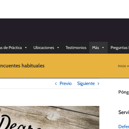
s de Práctica
Ubicaciones
Testimonios
Más
Preguntas 
incuentes habituales
Inicio
Previo
Siguiente
Póng
Serv
Defe