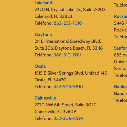
Lakeland
Teléfo
2420 N. Crystal Lake Dr., Suite 2-203
Lakeland, FL 33801
Rockl
Teléfono:
863-272-7010
5445 
Rockle
Daytona
Teléfo
211 E International Speedway Blvd.
Suite 206, Daytona Beach, FL 32118
Sanfo
Teléfono:
386-310-2011
655 oe
Unida
Ocala
Sanfor
1515 E Silver Springs Blvd, Unidad 145
Teléfo
Ocala, FL 34470
Teléfono:
352-505-9810
Naple
Nápol
Gainesville
Teléfo
2720 ​​NW 6th Street, Suite 302C,
Gainesville, FL 32609
Teléfono:
352-306-6599