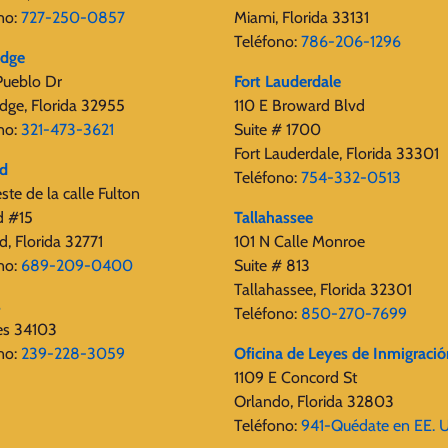
no:
727-250-0857
Miami, Florida 33131
Teléfono:
786-206-1296
edge
Pueblo Dr
Fort Lauderdale
dge, Florida 32955
110 E Broward Blvd
no:
321-473-3621
Suite # 1700
Fort Lauderdale, Florida 33301
rd
Teléfono:
754-332-0513
ste de la calle Fulton
d #15
Tallahassee
d, Florida 32771
101 N Calle Monroe
no:
689-209-0400
Suite # 813
Tallahassee, Florida 32301
s
Teléfono:
850-270-7699
es 34103
no:
239-228-3059
Oficina de Leyes de Inmigració
1109 E Concord St
Orlando, Florida 32803
Teléfono:
941-Quédate en EE. 