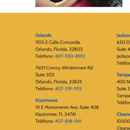
Orlando
Jackso
1105 E Calle Concordia
630 O
Orlando, Florida, 32803
Suite 
Teléfono:
407-930-8912
Jackso
Teléfo
7601 Conroy Windermere Rd
Suite 203
Tamp
Orlando, Florida, 32835
400 N.
Teléfono:
407-519-1192
Suite
Tampa
Kissimmee
Teléfo
111 E Monumento Ave, Suite 408
Kissimmee, FL 34741
Clearw
Teléfono:
407-818-1141
10300 
Clearw