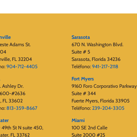
nville
Sarasota
este Adams St.
670 N. Washington Blvd.
404
Suite # 5
nville, FL 32204
Sarasota, Florida 34236
no:
904-712-4405
Teléfono:
941-217-2118
a
Fort Myers
 Ashley Dr.
9160 Foro Corporativo Parkway
 2600-#2636
Suite # 344
, FL 33602
Fuerte Myers, Florida 33905
no:
813-359-8667
Teléfono:
239-204-3305
ater
Miami
49th St N suite 450,
100 SE 2nd Calle
ater, FL 33762
Suite 2000 #25